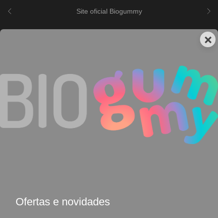
Site oficial Biogummy
0
×
Terceirização
SUA MARCA NAS
FÓRMULAS
DESENVOLVIDAS PELA
BIOGUMMY
Ofertas e novidades